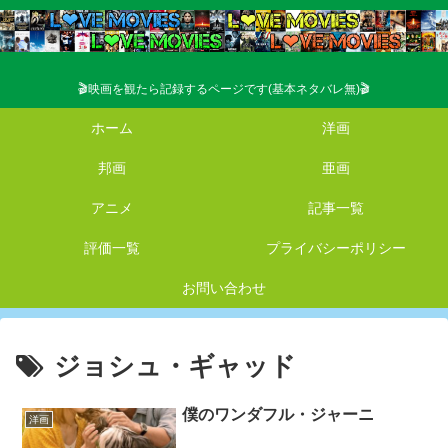
🎬映画を観たら記録するページです(基本ネタバレ無)🎬
ホーム
洋画
邦画
亜画
アニメ
記事一覧
評価一覧
プライバシーポリシー
お問い合わせ
ジョシュ・ギャッド
僕のワンダフル・ジャーニ
洋画