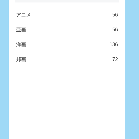
アニメ
56
亜画
56
洋画
136
邦画
72