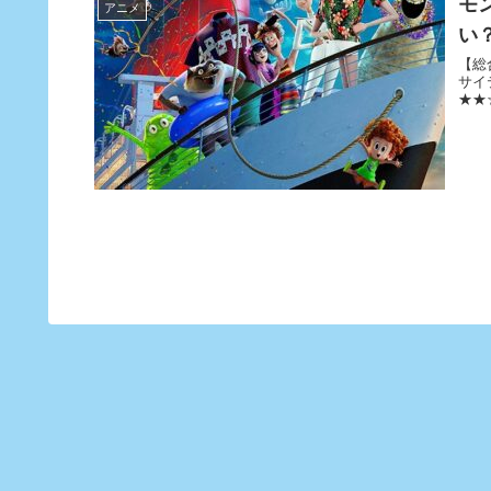
モ
アニメ
い
【総
サイ
★★