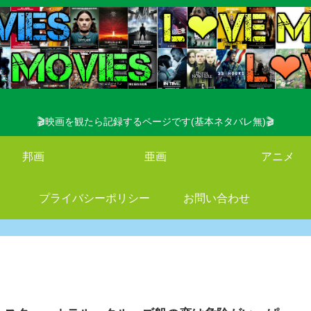
🎬映画を観たら記録するページです(基本ネタバレ無)🎬
邦画
亜画
アニメ
プライバシーポリシー
お問い合わせ