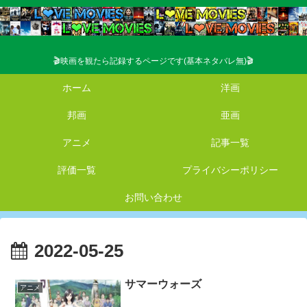
🎬映画を観たら記録するページです(基本ネタバレ無)🎬
ホーム
洋画
邦画
亜画
アニメ
記事一覧
評価一覧
プライバシーポリシー
お問い合わせ
2022-05-25
サマーウォーズ
アニメ