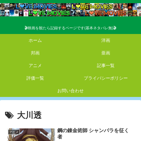
🎬映画を観たら記録するページです(基本ネタバレ無)🎬
ホーム
洋画
邦画
亜画
アニメ
記事一覧
評価一覧
プライバシーポリシー
お問い合わせ
大川透
鋼の錬金術師 シャンバラを征く
アニメ
者