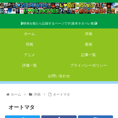
🎬映画を観たら記録するページです(基本ネタバレ無)🎬
ホーム
洋画
邦画
亜画
アニメ
記事一覧
評価一覧
プライバシーポリシー
お問い合わせ
ホーム
洋画
オートマタ
オートマタ