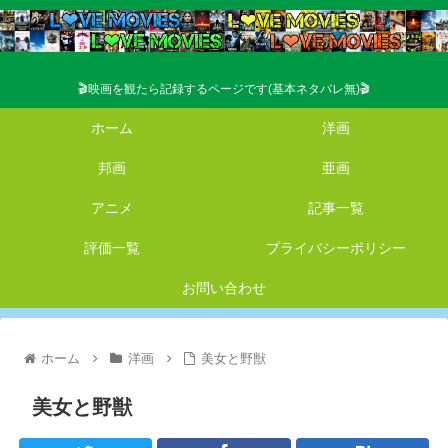
🎬映画を観たら記録するページです(基本ネタバレ無)🎬
ホーム
洋画
邦画
亜画
アニメ
記事一覧
評価一覧
プライバシーポリシー
お問い合わせ
ホーム
洋画
美女と野獣
美女と野獣