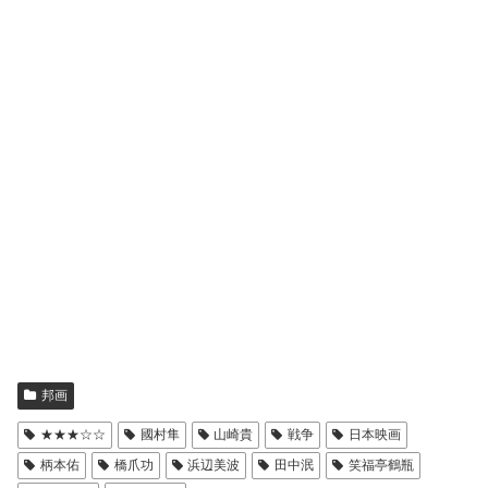
邦画
★★★☆☆
國村隼
山崎貴
戦争
日本映画
柄本佑
橋爪功
浜辺美波
田中泯
笑福亭鶴瓶