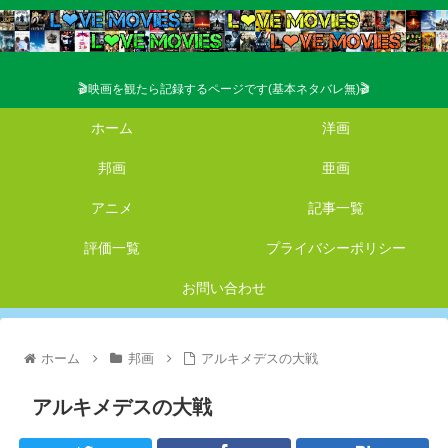
🎬映画を観たら記録するページです(基本ネタバレ無)🎬
ホーム
洋画
邦画
亜画
アニメ
記事一覧
評価一覧
プライバシーポリシー
お問い合わせ
ホーム
邦画
アルキメデスの大戦
アルキメデスの大戦