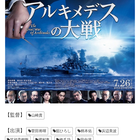
【監督】
山崎貴
【出演】
菅田将暉
舘ひろし
柄本佑
浜辺美波
笑福亭鶴瓶
國村隼
橋爪功
田中泯